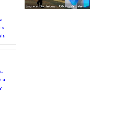
ia
ua
ela
ia
gua
y