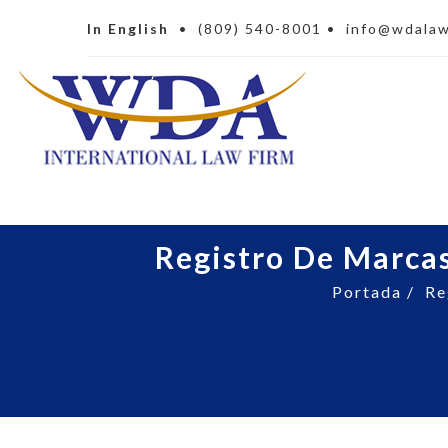
In English
•
(809) 540-8001
•
info@wdala
Registro De Marca
Portada
/
Re