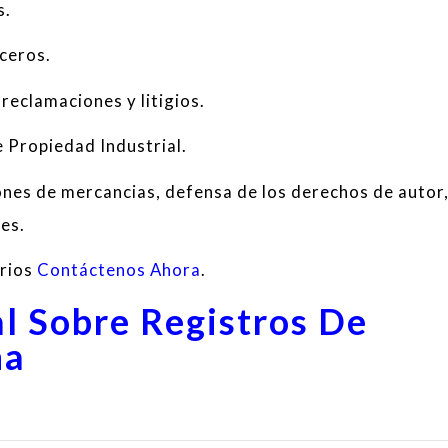
s
.
ceros.
reclamaciones
y
litigios
.
de Propiedad
Industrial
.
ones
de mercancias
,
defensa
de
los derechos de autor
tes
.
arios
Contáctenos Ahora
.
l Sobre Registros De
na