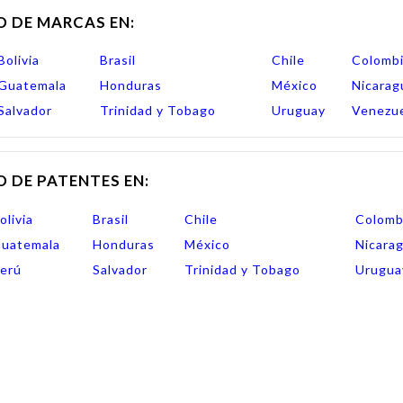
O DE MARCAS EN:
Bolivia
Brasil
Chile
Colomb
Guatemala
Honduras
México
Nicarag
Salvador
Trinidad y Tobago
Uruguay
Venezu
O DE PATENTES EN:
olivia
Brasil
Chile
Colomb
uatemala
Honduras
México
Nicara
erú
Salvador
Trinidad y Tobago
Urugua