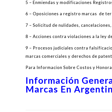
5
–
Enmiendas
y
modificaciones
Registro
6
– O
posiciones
a registro marcas
de ter
7
–
Solicitud
de
nulidades
, cancelaciones
,
8
–
Acciones contra
violaciones a la ley 
9
–
Procesos judiciales
contra
falsificaci
marcas comerciales y
derechos de
paten
Para Informacion Sobre Costos y Honor
Información Genera
Marcas En Argenti