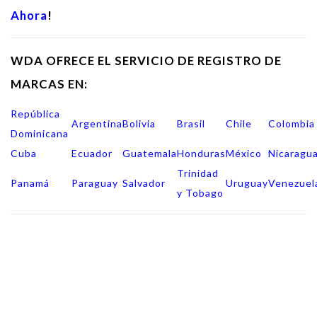
Ahora
!
WDA OFRECE EL SERVICIO DE REGISTRO DE
MARCAS EN:
República
Argentina
Bolivia
Brasil
Chile
Colombia
Dominicana
Cuba
Ecuador
Guatemala
Honduras
México
Nicaragu
Trinidad
Panamá
Paraguay
Salvador
Uruguay
Venezuel
y Tobago