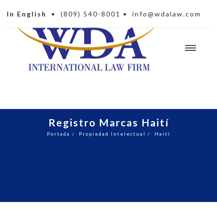
In English
•
(809) 540-8001
•
info@wdalaw.com
Registro Marcas Haití
Portada
/
Propiedad Intelectual
/
Haití