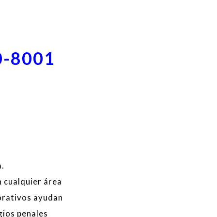
0-8001
.
 cualquier área
orativos ayudan
igios penales