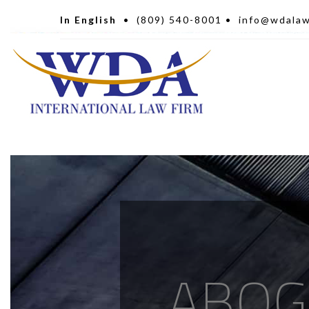
In English
•
(809) 540-8001
•
info@wdala
ABOG