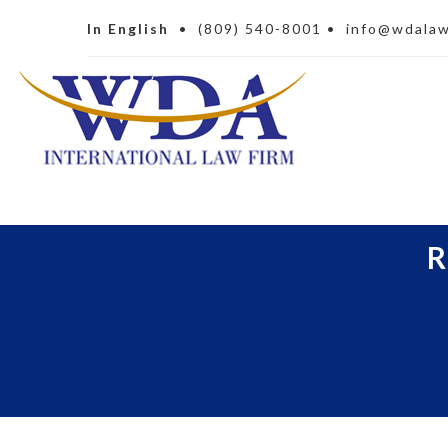
In English
•
(809) 540-8001
•
info@wdala
R