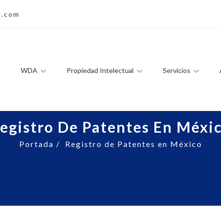
w.com
WDA
Propiedad Intelectual
Servicios
egistro De Patentes En Méxi
Portada
/
Registro de Patentes en México