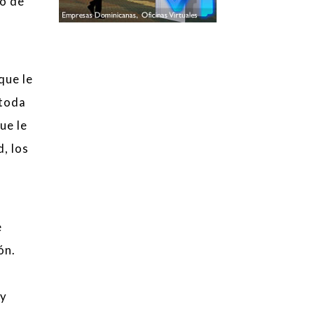
do de
que le
(toda
ue le
d, los
e
ón.
 y