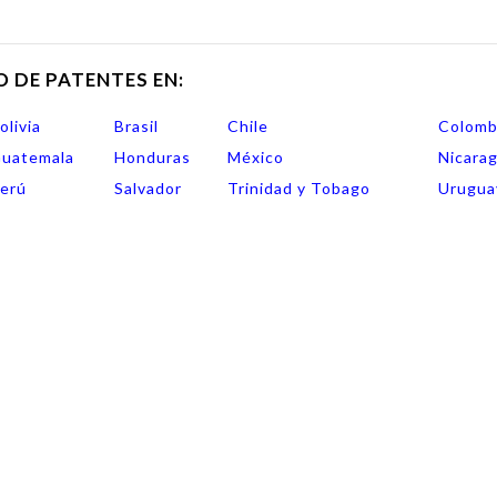
O DE PATENTES EN:
olivia
Brasil
Chile
Colomb
uatemala
Honduras
México
Nicara
erú
Salvador
Trinidad y Tobago
Urugua