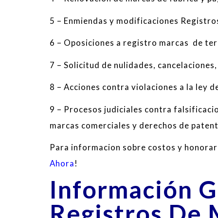
5
–
Enmiendas
y
modificaciones
Registro
6
– O
posiciones
a registro marcas
de ter
7
–
Solicitud
de
nulidades
, cancelaciones
,
8
–
Acciones contra
violaciones a la ley 
9
–
Procesos judiciales
contra
falsificaci
marcas comerciales y
derechos de
paten
Para informacion sobre costos y honorar
Ahora
!
Información G
Registros De 