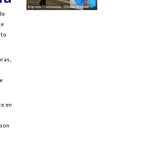
de
te
eto
bras,
 e
te en
 son