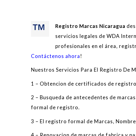
Registro Marcas Nicaragua
desd
servicios legales de WDA Inter
profesionales en el área, regis
Contáctenos ahora
!
Nuestros Servicios
Para El
Registro De
M
1
–
Obtencion
de certificados
de registr
2
–
Busqueda
de antecedentes
de marcas
formal de registro.
3
–
El registro
formal
de Marcas
,
Nombres
4
–
Renovacion de
marcas
de fabrica y p