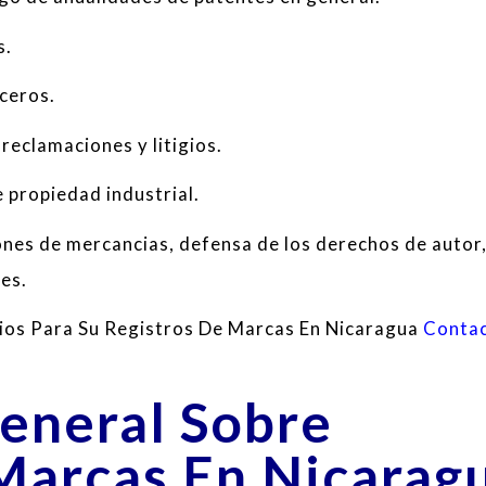
s
.
ceros.
reclamaciones
y
litigios
.
de propiedad
industrial
.
ones
de mercancias
,
defensa
de
los derechos de autor
tes
.
ios Para Su Registros De Marcas En Nicaragua
Conta
eneral Sobre
Marcas En Nicarag