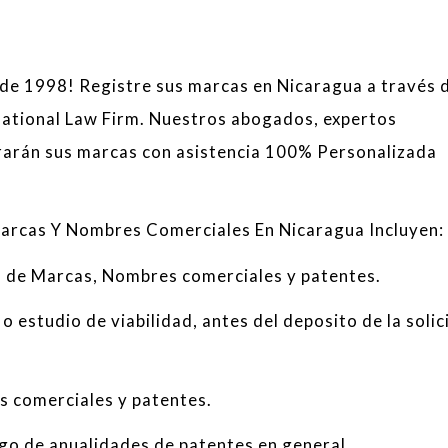
e 1998! Registre sus marcas en Nicaragua a través d
national Law Firm. Nuestros abogados, expertos
trarán sus marcas con asistencia 100% Personalizada
arcas Y Nombres
Comerciales En Nicaragua Incluyen:
o
de
Marcas, Nombres comerciales
y patentes
.
o
estudio de viabilidad
,
antes del deposito de la solic
 comerciales
y
patentes
.
ago de
anualidades
de patentes
en general
.