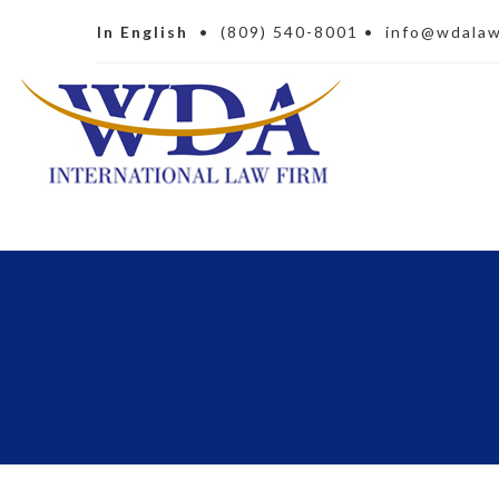
In English
•
(809) 540-8001
•
info@wdala