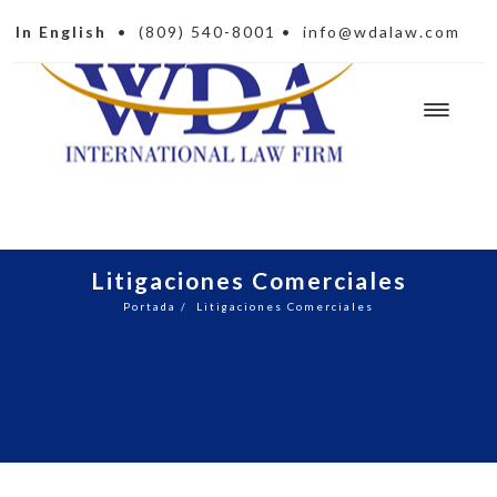
In English
•
(809) 540-8001
•
info@wdalaw.com
Litigaciones Comerciales
Portada
/
Litigaciones Comerciales