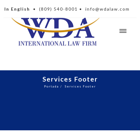
In English
•
(809) 540-8001
•
info@wdalaw.com
Services Footer
Portada
/
Services Footer