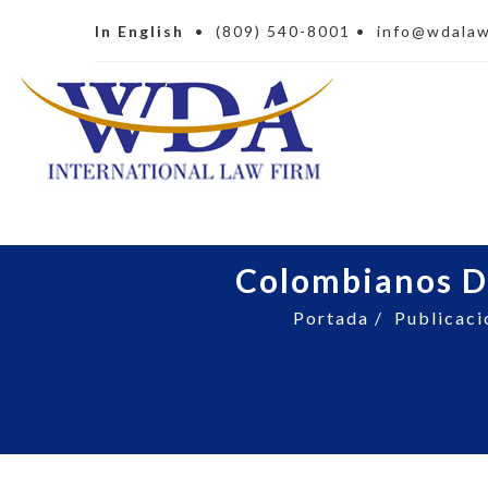
In English
•
(809) 540-8001
•
info@wdala
Colombianos Di
Portada
/
Publicaci