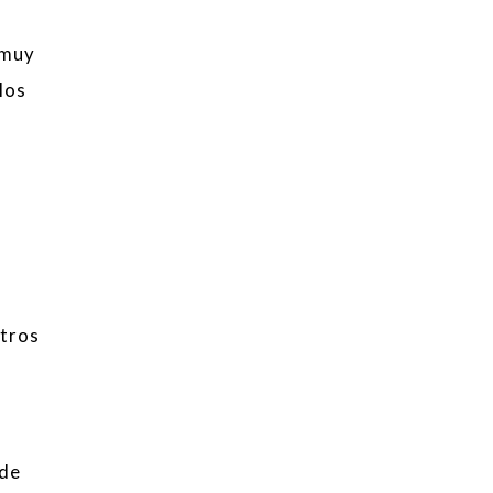
 muy
los
otros
 de