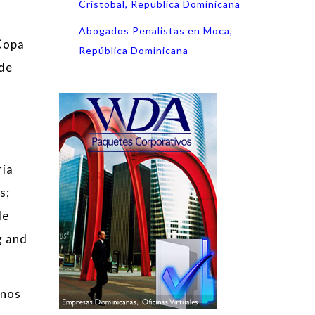
Cristobal, Republica Dominicana
Abogados Penalistas en Moca,
Copa
República Dominicana
 de
ria
s;
de
g and
anos