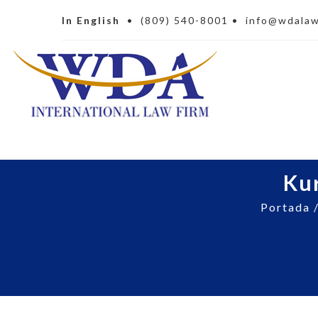
In English
•
(809) 540-8001
•
info@wdala
Kur
Portada